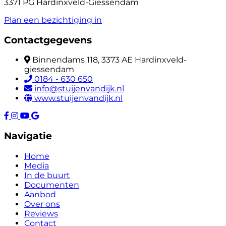
3371 PG Hardinxveld-Giessendam
Plan een bezichtiging in
Contactgegevens
Binnendams 118, 3373 AE Hardinxveld-
giessendam
0184 - 630 650
info@stuijenvandijk.nl
www.stuijenvandijk.nl
Navigatie
Home
Media
In de buurt
Documenten
Aanbod
Over ons
Reviews
Contact