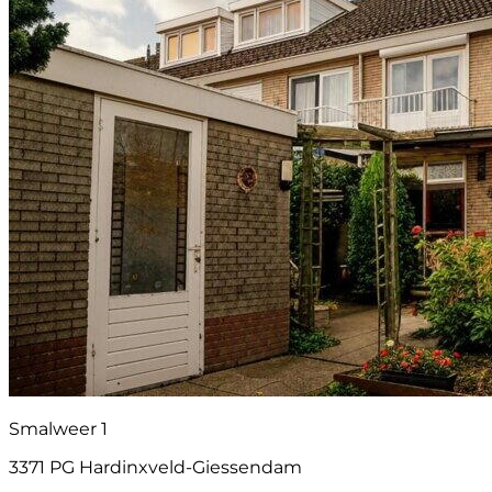
Smalweer 1
3371 PG Hardinxveld-Giessendam