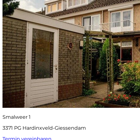
Smalweer 1
3371 PG Hardinxveld-Giessendam
Termin vereinbaren